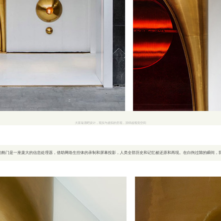
大富翁酒吧设计，现实与虚拟的呈现，演绎超视觉空间
。透过红色的舱门是一座庞大的信息处理器，借助网络生控体的录制和屏幕投影，人类全部历史和记忆被还原和再现。在白驹过隙的瞬