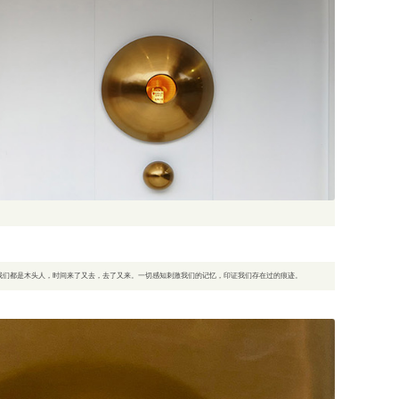
间，我们都是木头人，时间来了又去，去了又来。一切感知刺激我们的记忆，印证我们存在过的痕迹。